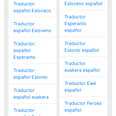
Esloveno español
Traductor
español Eslovaco
Traductor
Esperanto
Traductor
español
español Esloveno
Traductor
Traductor
Estonio español
español
Esperanto
Traductor
euskera español
Traductor
español Estonio
Traductor Ewé
español
Traductor
español euskera
Traductor Feroés
español
Traductor