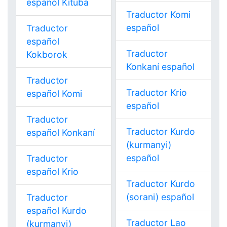
español Kituba
Traductor Komi
español
Traductor
español
Traductor
Kokborok
Konkaní español
Traductor
Traductor Krio
español Komi
español
Traductor
Traductor Kurdo
español Konkaní
(kurmanyi)
español
Traductor
español Krio
Traductor Kurdo
(sorani) español
Traductor
español Kurdo
Traductor Lao
(kurmanyi)