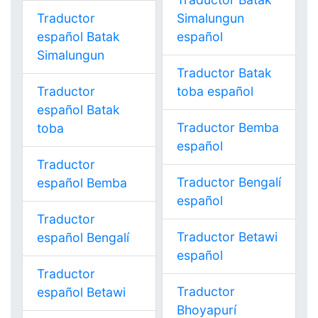
Traductor
Simalungun
español Batak
español
Simalungun
Traductor Batak
Traductor
toba español
español Batak
Traductor Bemba
toba
español
Traductor
Traductor Bengalí
español Bemba
español
Traductor
Traductor Betawi
español Bengalí
español
Traductor
Traductor
español Betawi
Bhoyapurí