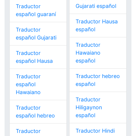
Gujarati español
Traductor
español guaraní
Traductor Hausa
español
Traductor
español Gujarati
Traductor
Hawaiano
Traductor
español
español Hausa
Traductor hebreo
Traductor
español
español
Hawaiano
Traductor
Hiligaynon
Traductor
español
español hebreo
Traductor Hindi
Traductor