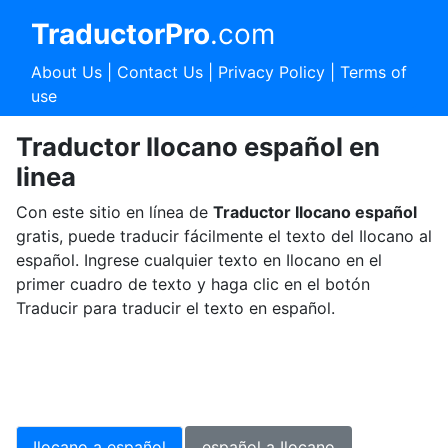
TraductorPro
.com
About Us
|
Contact Us
|
Privacy Policy
|
Terms of
use
Traductor Ilocano español en
linea
Con este sitio en línea de
Traductor Ilocano español
gratis, puede traducir fácilmente el texto del Ilocano al
español. Ingrese cualquier texto en Ilocano en el
primer cuadro de texto y haga clic en el botón
Traducir para traducir el texto en español.
Ilocano a español
español a Ilocano